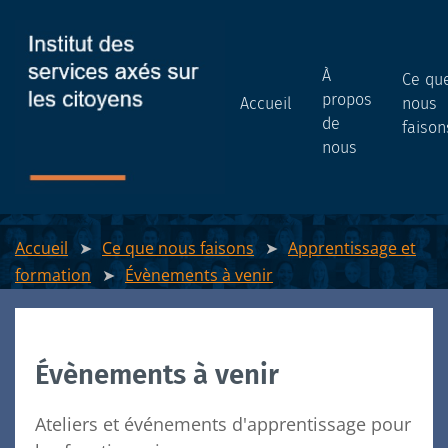
À
Ce qu
propos
Accueil
nous
de
faison
nous
Accueil
Ce que nous faisons
Apprentissage et
formation
Évènements à venir
Évènements à venir
Ateliers et événements d'apprentissage pour