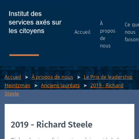
À
Ce qu
propos
Accueil
nous
de
faison
nous
Accueil
À propos de nous
Le Prix de leadership
Heintzman
Anciens lauréats
2019 - Richard
Steele
2019 - Richard Steele